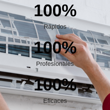
100
%
Rápidos
100
%
Profesionales
100
%
Eficaces